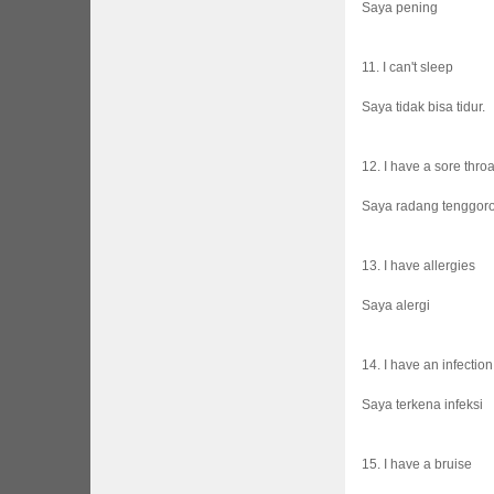
Saya pening
11. I can't sleep
Saya tidak bisa tidur.
12. I have a sore throa
Saya radang tenggor
13. I have allergies
Saya alergi
14. I have an infection
Saya terkena infeksi
15. I have a bruise