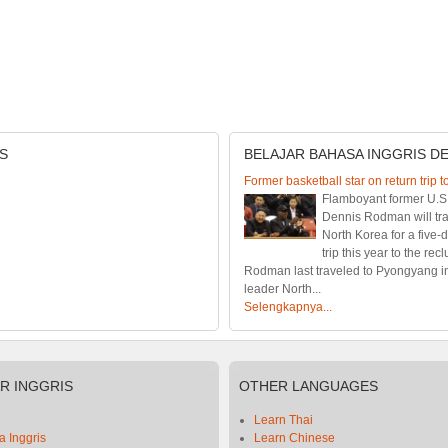
S
BELAJAR
BAHASA INGGRIS D
Former basketball star on return trip to
Flamboyant former U.S.
Dennis Rodman will tra
North Korea for a five-d
trip this year to the rec
Rodman last traveled to Pyongyang i
leader North...
Selengkapnya...
AR
INGGRIS
OTHER
LANGUAGES
Learn Thai
 Inggris
Learn Chinese