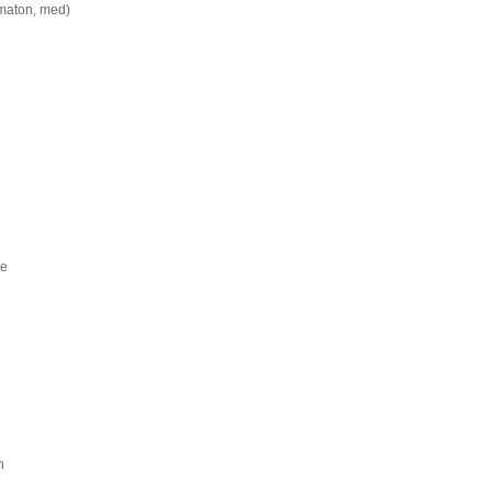
maton, med)
se
h