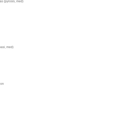
as (pyrosis, med)
pasi, med)
ion