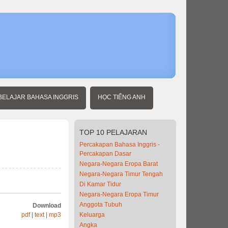
Home
Expat
Inggris
Di
Apotik
BELAJAR BAHASA INGGRIS
HỌC TIẾNG ANH
TOP
10 PELAJARAN
Percakapan Bahasa Inggris -
Percakapan Dasar
Negara-Negara Eropa Barat
Negara-Negara Timur Tengah
Di Kamar Tidur
Negara-Negara Eropa Timur
Anggota Tubuh
Download
pdf
|
text
|
mp3
Keluarga
Angka