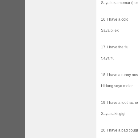
Saya luka memar (he
16. I have a cold
Saya pilek
17. I have the flu
Saya flu
18. I have a runny no
Hidung saya meler
19. I have a toothache
Saya sakit gigi
20. I have a bad coug