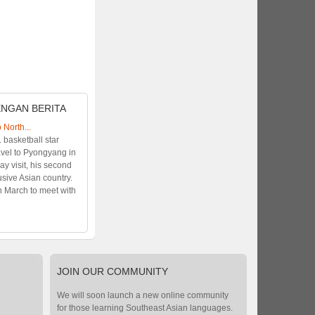
ENGAN BERITA
 North...
 basketball star
vel to Pyongyang in
ay visit, his second
lusive Asian country.
n March to meet with
JOIN
OUR COMMUNITY
We will soon launch a new online community
for those learning Southeast Asian languages.