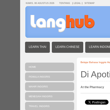
KAMIS, 06 AGUSTUS 2026
TENTANG
LEGAL
SITEMAP
LEARN THAI
LEARN CHINESE
LEARN INDON
Belajar Bahasa Inggris H
HOME
Di Apot
PEMULA INGGRIS
MAHIR INGGRIS
At the Pharmacy
MENEGAH INGGRIS
TRAVEL INGGRIS