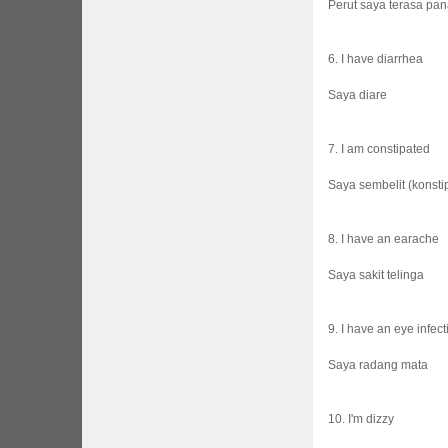
Perut saya terasa pan
6. I have diarrhea
Saya diare
7. I am constipated
Saya sembelit (konsti
8. I have an earache
Saya sakit telinga
9. I have an eye infect
Saya radang mata
10. I'm dizzy