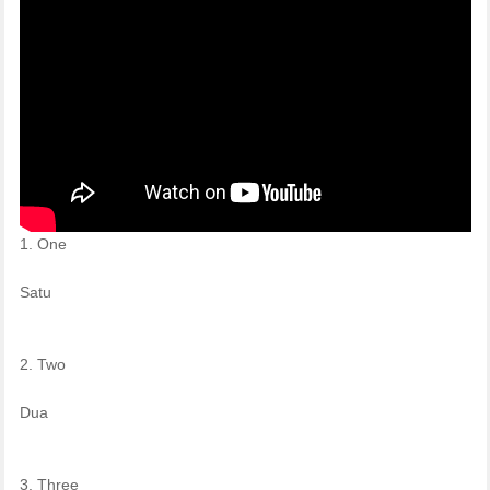
1. One
Satu
2. Two
Dua
3. Three