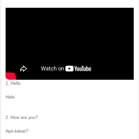
1. Hello.
Halo
2. How are you?
Apa kabar?